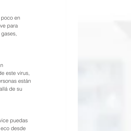
 poco en 
rve para 
 gases, 
n 
e este virus, 
ersonas están 
llá de su 
rvice puedas 
s eco desde 