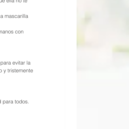
 ella no te 
a mascarilla 
 
 manos con 
ara evitar la 
 y tristemente 
d para todos.