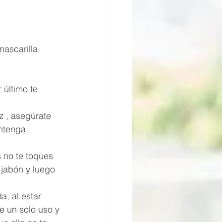
ascarilla.
 último te 
z , asegúrate 
ntenga 
s no te toques 
 jabón y luego 
, al estar 
e un solo uso y 