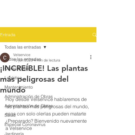
Entrada
Todas las entradas
Velservice
Todas las entradas
15 jun 2020
4 min de lectura
¡INCREÍBLE! Las plantas
Obras Civiles
más peligrosas del
Logística
Mantenimiento
mundo
Administración de Obras
Hoy desde Velservice hablaremos de 
Administración de Obras
las plantas más peligrosas del mundo, 
esas con solo olerlas pueden matarte 
Salud
¿Preparado? Bienvenido nuevamente 
Especial Coronavirus
a Velservice
Jardinería